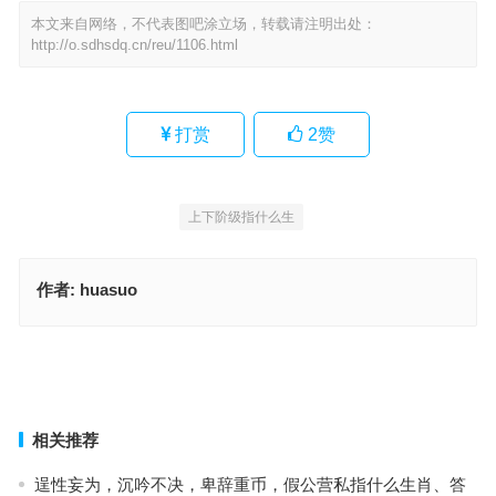
本文来自网络，不代表图吧涂立场，转载请注明出处：
http://o.sdhsdq.cn/reu/1106.html
打赏
2
赞
上下阶级指什么生
作者:
huasuo
贲育之勇指什么生肖，成语释义落实作答
贲育之勇是什么生肖，成语释义落实作答
上一篇
下一篇
相关推荐
逞性妄为，沉吟不决，卑辞重币，假公营私指什么生肖、答