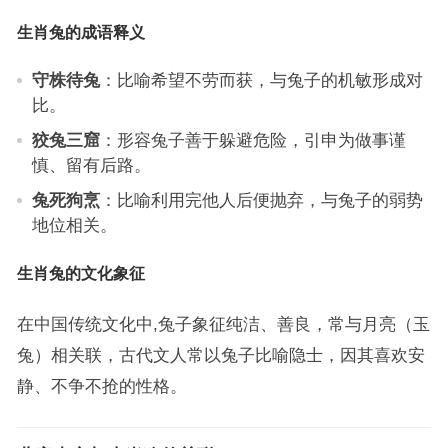
生肖兔的成语释义
守株待兔
：比喻希望不劳而获，与兔子的机敏形成对
比。
狡兔三窟
：形容兔子善于躲避危险，引申为做事谨
慎、留有后路。
兔死狗烹
：比喻利用完他人后便抛弃，与兔子的弱势
地位相关。
生肖兔的文化象征
在中国传统文化中,兔子象征纯洁、善良，常与月亮（玉
兔）相关联，古代文人常以兔子比喻隐士，因其喜欢安
静、不争不抢的性格。