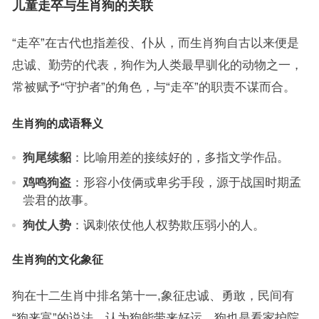
儿童走卒与生肖狗的关联
“走卒”在古代也指差役、仆从，而生肖狗自古以来便是
忠诚、勤劳的代表，狗作为人类最早驯化的动物之一，
常被赋予“守护者”的角色，与“走卒”的职责不谋而合。
生肖狗的成语释义
狗尾续貂
：比喻用差的接续好的，多指文学作品。
鸡鸣狗盗
：形容小伎俩或卑劣手段，源于战国时期孟
尝君的故事。
狗仗人势
：讽刺依仗他人权势欺压弱小的人。
生肖狗的文化象征
狗在十二生肖中排名第十一,象征忠诚、勇敢，民间有
“狗来富”的说法，认为狗能带来好运，狗也是看家护院