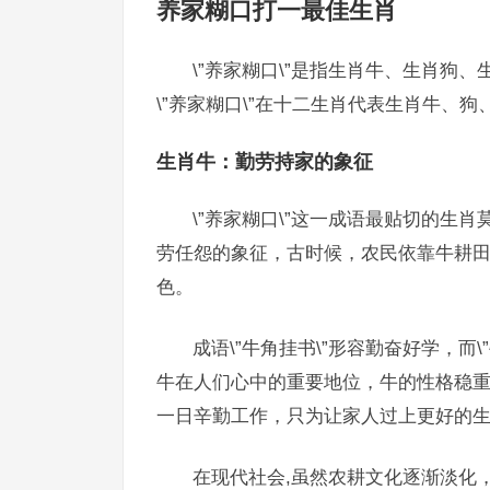
养家糊口打一最佳生肖
\”养家糊口\”是指生肖牛、生肖狗、
\”养家糊口\”在十二生肖代表生肖牛、
生肖牛：勤劳持家的象征
\”养家糊口\”这一成语最贴切的生肖
劳任怨的象征，古时候，农民依靠牛耕田犁
色。
成语\”牛角挂书\”形容勤奋好学，而
牛在人们心中的重要地位，牛的性格稳
一日辛勤工作，只为让家人过上更好的
在现代社会,虽然农耕文化逐渐淡化