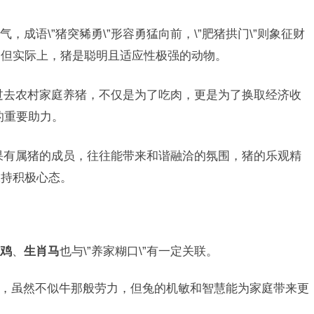
，成语\”猪突豨勇\”形容勇猛向前，\”肥猪拱门\”则象征财
，但实际上，猪是聪明且适应性极强的动物。
过去农村家庭养猪，不仅是为了吃肉，更是为了换取经济收
的重要助力。
果有属猪的成员，往往能带来和谐融洽的氛围，猪的乐观精
保持积极心态。
鸡
、
生肖马
也与\”养家糊口\”有一定关联。
，虽然不似牛那般劳力，但兔的机敏和智慧能为家庭带来更