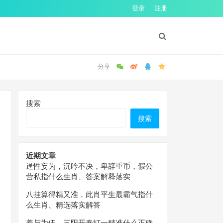
登录
注册
搜索
搜索
近期文章
逞性妄为，沉吟不决，卑辞重币，假公
营私指什么生肖、答案解释落实
八挂算得精又准，此肖平生最霸气指什
么生肖、精选落实解答
羞与为伍，三阳开泰打一精准什么正确