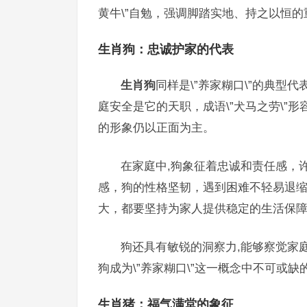
黄牛\”自勉，强调脚踏实地、持之以恒的
生肖狗：忠诚护家的代表
生肖狗
同样是\”养家糊口\”的典
庭安全是它的天职，成语\”犬马之劳\”形
的形象仍以正面为主。
在家庭中,狗象征着忠诚和责任感，
感，狗的性格坚韧，遇到困难不轻易退
大，都要坚持为家人提供稳定的生活保
狗还具有敏锐的洞察力,能够察觉家
狗成为\”养家糊口\”这一概念中不可或缺
生肖猪：福气满堂的象征