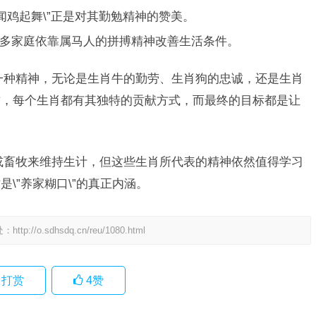
闻鸡起舞\”正是对其勤勉精神的赞美。
多家庭依靠属马人的拼搏精神改善生活条件。
是一种精神，无论是生肖牛的勤劳、生肖狗的忠诚，还是生肖
质，每个生肖都有其独特的贡献方式，而最终的目标都是让
或畜牧来维持生计，但这些生肖所代表的精神依然值得学习
\”养家糊口\”的真正内涵。
处：
http://o.sdhsdq.cn/reu/1080.html
打赏
4
赞