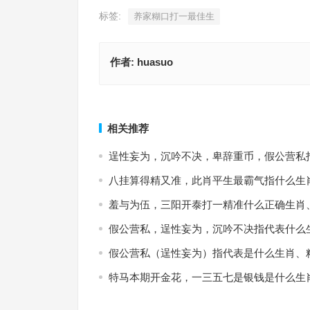
标签:
养家糊口打一最佳生
作者:
huasuo
日日夕阳听猿怨，红鼓蓝琴乱白雪指代表什么生肖
小巧玲珑打一最佳生肖，最佳释义成语作答
答词语释义
上一篇
相关推荐
逞性妄为，沉吟不决，卑辞重币，假公营私
八挂算得精又准，此肖平生最霸气指什么生
羞与为伍，三阳开泰打一精准什么正确生肖
假公营私，逞性妄为，沉吟不决指代表什么
假公营私（逞性妄为）指代表是什么生肖、
特马本期开金花，一三五七是银钱是什么生