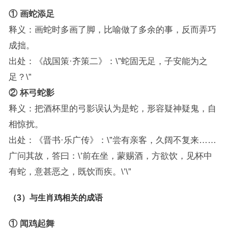
① 画蛇添足
释义：画蛇时多画了脚，比喻做了多余的事，反而弄巧
成拙。
出处：《战国策·齐策二》：\”蛇固无足，子安能为之
足？\”
② 杯弓蛇影
释义：把酒杯里的弓影误认为是蛇，形容疑神疑鬼，自
相惊扰。
出处：《晋书·乐广传》：\”尝有亲客，久阔不复来……
广问其故，答曰：\’前在坐，蒙赐酒，方欲饮，见杯中
有蛇，意甚恶之，既饮而疾。\’\”
（3）与生肖鸡相关的成语
① 闻鸡起舞