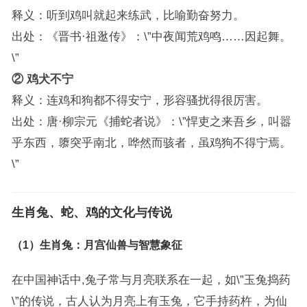
释义：听到鸡叫就起来练武，比喻勤奋努力。
出处：《晋书·祖逖传》：\”中夜闻荒鸡鸣……因起舞。
\”
② 鸡犬不宁
释义：连鸡和狗都不得安宁，形容骚扰得很厉害。
出处：唐·柳宗元《捕蛇者说》：\”悍吏之来吾乡，叫嚣
乎东西，隳突乎南北，哗然而骇者，虽鸡狗不得宁焉。
\”
生肖兔、蛇、鸡的文化与传说
（1）生肖兔：月宫仙兽与智慧象征
在中国神话中,兔子常与月亮联系在一起，如\”玉兔捣药
\”的传说，古人认为月亮上有玉兔，它手持药杵，为仙