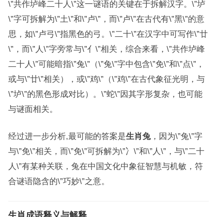
\”共作垆峰二十人\”这一谜语的关键在于拆解汉字。\”垆
\”字可拆解为\”土\”和\”卢\”，而\”卢\”在古代有\”黑\”的意
思，如\”卢弓\”指黑色的弓。\”二十\”在汉字中可写作\”廿
\”，而\”人\”字旁常与\”亻\”相关，综合来看，\”共作垆峰
二十人\”可能暗指\”兔\”（\”兔\”字中包含\”免\”和\”点\”，
或与\”廿\”相关），或\”鸡\”（\”鸡\”在古代象征光明，与
\”垆\”的黑色形成对比）。\”蛇\”因其字形复杂，也可能
与谜面相关。
经过进一步分析,最可能的答案是
生肖兔
，因为\”兔\”字
与\”免\”相关，而\”免\”可拆解为\”冫\”和\”人\”，与\”二十
人\”有某种关联，兔在中国文化中象征智慧与机敏，符
合谜语隐含的\”巧妙\”之意。
生肖成语释义与解释