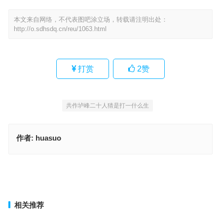
本文来自网络，不代表图吧涂立场，转载请注明出处：
http://o.sdhsdq.cn/reu/1063.html
打赏
2
赞
共作垆峰二十人猜是打一什么生
作者:
huasuo
喝点小酒，来份烤翅指是什么生肖，最佳释义成语作答
逢凶化吉指是什么生肖，经典作答释义解释
上一篇
下一篇
相关推荐