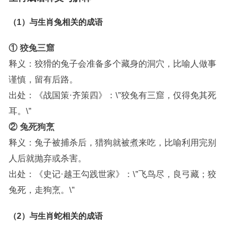
（1）与生肖兔相关的成语
① 狡兔三窟
释义：狡猾的兔子会准备多个藏身的洞穴，比喻人做事
谨慎，留有后路。
出处：《战国策·齐策四》：\”狡兔有三窟，仅得免其死
耳。\”
② 兔死狗烹
释义：兔子被捕杀后，猎狗就被煮来吃，比喻利用完别
人后就抛弃或杀害。
出处：《史记·越王勾践世家》：\”飞鸟尽，良弓藏；狡
兔死，走狗烹。\”
（2）与生肖蛇相关的成语