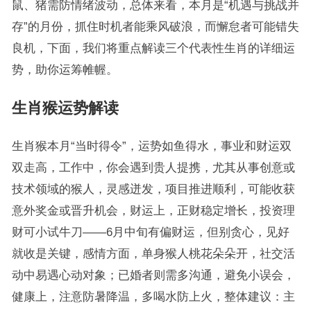
鼠、猪需防情绪波动，总体来看，本月是“机遇与挑战并
存”的月份，抓住时机者能乘风破浪，而懈怠者可能错失
良机，下面，我们将重点解读三个代表性生肖的详细运
势，助你运筹帷幄。
生肖猴运势解读
生肖猴本月“当时得令”，运势如鱼得水，事业和财运双
双走高，工作中，你会遇到贵人提携，尤其从事创意或
技术领域的猴人，灵感迸发，项目推进顺利，可能收获
意外奖金或晋升机会，财运上，正财稳定增长，投资理
财可小试牛刀——6月中旬有偏财运，但别贪心，见好
就收是关键，感情方面，单身猴人桃花朵朵开，社交活
动中易遇心动对象；已婚者则需多沟通，避免小误会，
健康上，注意防暑降温，多喝水防上火，整体建议：主