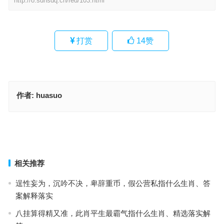
http://o.sdhsdq.cn/reu/103.html
打赏
14
赞
作者:
huasuo
老牛舐犊指什么生肖,解答阐释落实
漫漫长路，战意要坚，半途而废事竞迁指是什么生肖,成语落实解答
上一篇
下一篇
相关推荐
逞性妄为，沉吟不决，卑辞重币，假公营私指什么生肖、答
案解释落实
八挂算得精又准，此肖平生最霸气指什么生肖、精选落实解