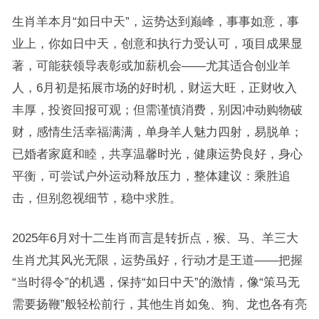
生肖羊本月“如日中天”，运势达到巅峰，事事如意，事
业上，你如日中天，创意和执行力受认可，项目成果显
著，可能获领导表彰或加薪机会——尤其适合创业羊
人，6月初是拓展市场的好时机，财运大旺，正财收入
丰厚，投资回报可观；但需谨慎消费，别因冲动购物破
财，感情生活幸福满满，单身羊人魅力四射，易脱单；
已婚者家庭和睦，共享温馨时光，健康运势良好，身心
平衡，可尝试户外运动释放压力，整体建议：乘胜追
击，但别忽视细节，稳中求胜。
2025年6月对十二生肖而言是转折点，猴、马、羊三大
生肖尤其风光无限，运势虽好，行动才是王道——把握
“当时得令”的机遇，保持“如日中天”的激情，像“策马无
需要扬鞭”般轻松前行，其他生肖如兔、狗、龙也各有亮