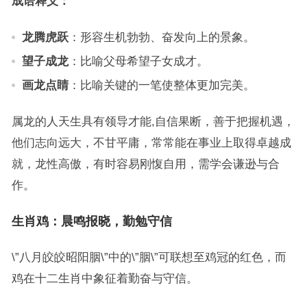
成语释义：
龙腾虎跃
：形容生机勃勃、奋发向上的景象。
望子成龙
：比喻父母希望子女成才。
画龙点睛
：比喻关键的一笔使整体更加完美。
属龙的人天生具有领导才能,自信果断，善于把握机遇，
他们志向远大，不甘平庸，常常能在事业上取得卓越成
就，龙性高傲，有时容易刚愎自用，需学会谦逊与合
作。
生肖鸡：晨鸣报晓，勤勉守信
\”八月皎皎昭阳胭\”中的\”胭\”可联想至鸡冠的红色，而
鸡在十二生肖中象征着勤奋与守信。