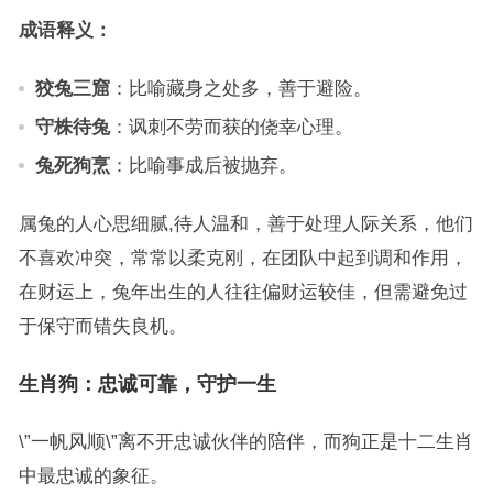
成语释义：
狡兔三窟
：比喻藏身之处多，善于避险。
守株待兔
：讽刺不劳而获的侥幸心理。
兔死狗烹
：比喻事成后被抛弃。
属兔的人心思细腻,待人温和，善于处理人际关系，他们
不喜欢冲突，常常以柔克刚，在团队中起到调和作用，
在财运上，兔年出生的人往往偏财运较佳，但需避免过
于保守而错失良机。
生肖狗：忠诚可靠，守护一生
\”一帆风顺\”离不开忠诚伙伴的陪伴，而狗正是十二生肖
中最忠诚的象征。