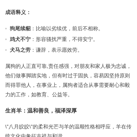
成语释义：
狗尾续貂
：比喻以劣续优，前后不相称。
鸡犬不宁
：形容骚扰严重，不得安宁。
犬马之劳
：谦辞，表示愿效劳。
属狗的人正直可靠,责任感强，对朋友和家人极为忠诚，
他们做事脚踏实地，但有时过于固执，容易因坚持原则
而得罪他人，在事业上，属狗者适合从事需要耐心和毅
力的工作，如教育、公益等。
生肖羊：温和善良，福泽深厚
\”八月皎皎\”的柔和光芒与羊的温顺性格相呼应，羊在传
统文化中象征吉祥与和谐。