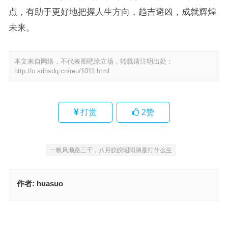
点，有助于更好地把握人生方向，趋吉避凶，成就辉煌
未来。
本文来自网络，不代表图吧涂立场，转载请注明出处：
http://o.sdhsdq.cn/reu/1011.html
打赏
2
赞
一帆风顺路三千，八月皎皎昭阳胭是打什么生
作者:
huasuo
东边日出西边雨，脱难江流来国土打什么生肖，落实成语作答释义
力堪重担，气魄够横，彩运及时归返是什么生肖，成语释义落实作答
上一篇