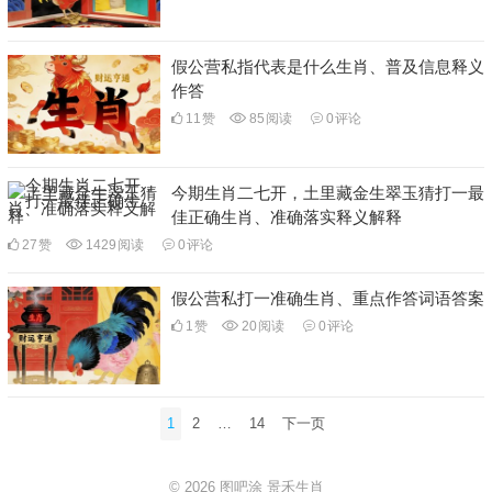
假公营私指代表是什么生肖、普及信息释义
作答
11
赞
85
阅读
0
评论
今期生肖二七开，土里藏金生翠玉猜打一最
佳正确生肖、准确落实释义解释
27
赞
1429
阅读
0
评论
假公营私打一准确生肖、重点作答词语答案
1
赞
20
阅读
0
评论
文
1
2
…
14
下一页
章
分
© 2026
图吧涂
景禾生肖