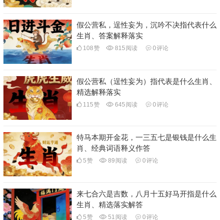
假公营私，逞性妄为，沉吟不决指代表什么
生肖、答案解释落实
108
赞
815
阅读
0
评论
假公营私（逞性妄为）指代表是什么生肖、
精选解释落实
115
赞
645
阅读
0
评论
特马本期开金花，一三五七是银钱是什么生
肖、经典词语释义作答
5
赞
89
阅读
0
评论
来七合六是吉数，八月十五好马开指是什么
生肖、精选落实解答
5
赞
51
阅读
0
评论