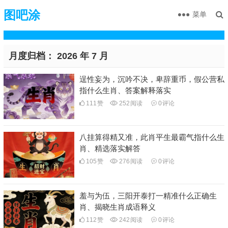
图吧涂
菜单
月度归档：
2026 年 7 月
逞性妄为，沉吟不决，卑辞重币，假公营私
指什么生肖、答案解释落实
111
赞
252
阅读
0
评论
八挂算得精又准，此肖平生最霸气指什么生
肖、精选落实解答
105
赞
276
阅读
0
评论
羞与为伍，三阳开泰打一精准什么正确生
肖、揭晓生肖成语释义
112
赞
242
阅读
0
评论